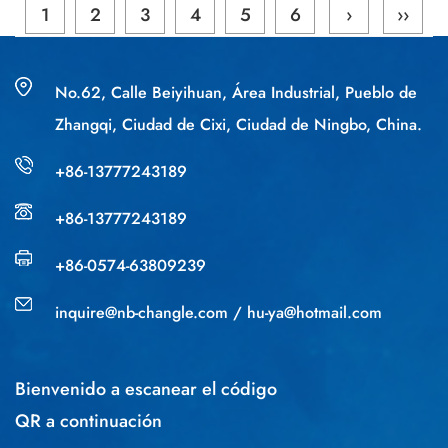
1
2
3
4
5
6
›
››
No.62, Calle Beiyihuan, Área Industrial, Pueblo de
Zhangqi, Ciudad de Cixi, Ciudad de Ningbo, China.
+86-13777243189
+86-13777243189
+86-0574-63809239
inquire@nb-changle.com
/
hu-ya@hotmail.com
Bienvenido a escanear el código
QR a continuación