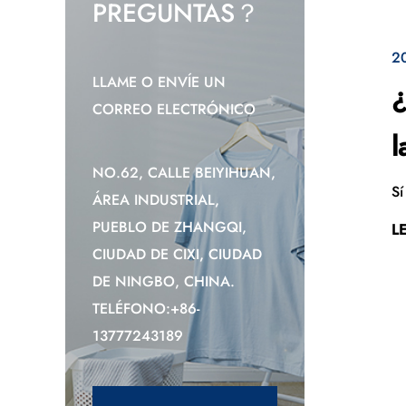
PREGUNTAS？
2
LLAME O ENVÍE UN
¿
CORREO ELECTRÓNICO
l
NO.62, CALLE BEIYIHUAN,
Sí
ÁREA INDUSTRIAL,
PUEBLO DE ZHANGQI,
L
CIUDAD DE CIXI, CIUDAD
DE NINGBO, CHINA.
TELÉFONO:+86-
13777243189